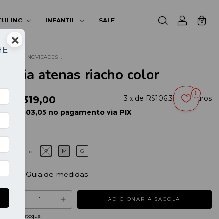
CULINO
INFANTIL
SALE
0
×
HE
Início
.
NOVIDADES
.
Saia atenas riacho color
a
0
R$319,00
3
x de
R$106,33
sem juros
R$ 303,05 no pagamento via PIX
P
M
G
TAMANHO
Guia de medidas
2
em estoque