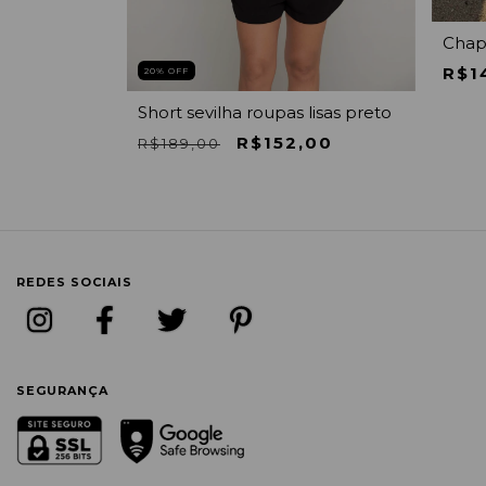
Chap
R$1
20
% OFF
do roupas
Short sevilha roupas lisas preto
R$152,00
R$189,00
REDES SOCIAIS
SEGURANÇA