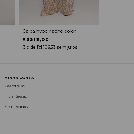
Calca hype riacho color
Maio lena t
R$319,00
R$289,0
3
x de
R$106,33
sem juros
2
x de
R$144
MINHA CONTA
Cadastre-se
Iniciar Sessão
Meus Pedidos