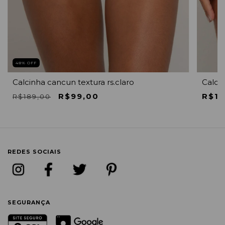
48
% OFF
Calcinha cancun textura rs.claro
Calcin
R$99,00
R$16
R$189,00
REDES SOCIAIS
SEGURANÇA