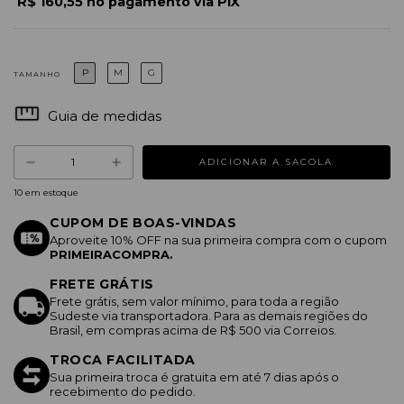
R$ 160,55 no pagamento via PIX
P
M
G
TAMANHO
Guia de medidas
10
em estoque
CUPOM DE BOAS-VINDAS
Aproveite 10% OFF na sua primeira compra com o cupom
PRIMEIRACOMPRA.
FRETE GRÁTIS
Frete grátis, sem valor mínimo, para toda a região
Sudeste via transportadora. Para as demais regiões do
Brasil, em compras acima de R$ 500 via Correios.
TROCA FACILITADA
Sua primeira troca é gratuita em até 7 dias após o
recebimento do pedido.