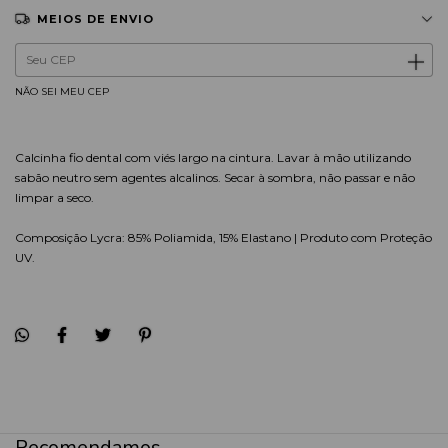
MEIOS DE ENVIO
Entregas para o CEP:
ALTERAR CEP
NÃO SEI MEU CEP
Calcinha fio dental com viés largo na cintura. Lavar à mão utilizando
sabão neutro sem agentes alcalinos. Secar à sombra, não passar e não
limpar a seco.
Composição Lycra: 85% Poliamida, 15% Elastano | Produto com Proteção
UV.
Recomendamos