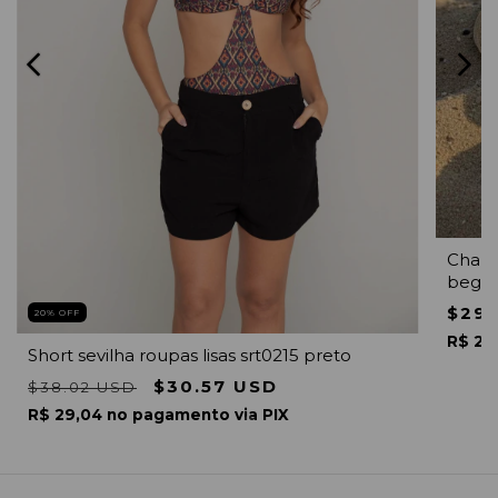
Chape
bege
$29.
20
% OFF
R$ 28
Short sevilha roupas lisas srt0215 preto
$30.57 USD
$38.02 USD
R$ 29,04 no pagamento via PIX