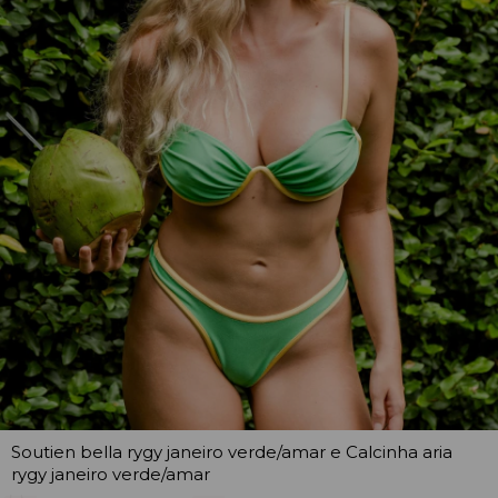
Soutien bella rygy janeiro verde/amar e Calcinha aria
rygy janeiro verde/amar