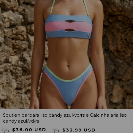
Soutien barbara liso candy azul/vd/rs e Calcinha aria liso
candy azul/vd/rs
$36.00 USD
$33.99 USD