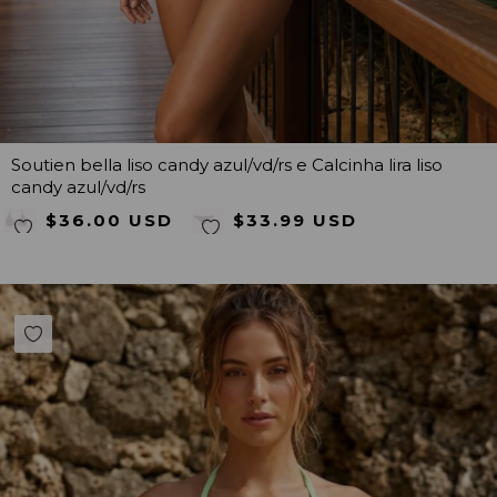
Soutien bella liso candy azul/vd/rs e Calcinha lira liso
candy azul/vd/rs
$36.00 USD
$33.99 USD