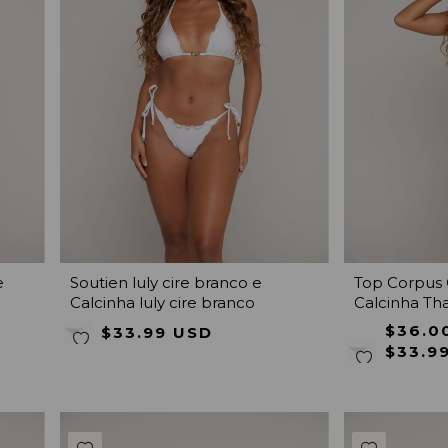
e
Soutien luly cire branco e
Top Corpus 
Calcinha luly cire branco
Calcinha Tha
$36.0
$33.99 USD
$33.9