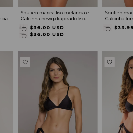
Soutien marica liso melancia e
Soutien man
ncia
Calcinha newq.drapeado liso
Calcinha lum
melancia
$36.00 USD
$33.9
$36.00 USD