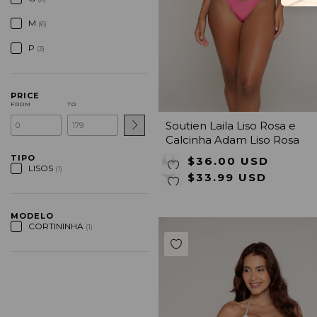
M
(6)
P
(3)
PRICE
FROM
TO
Soutien Laila Liso Rosa e
Calcinha Adam Liso Rosa
TIPO
$36.00 USD
LISOS
(1)
$33.99 USD
MODELO
CORTININHA
(1)