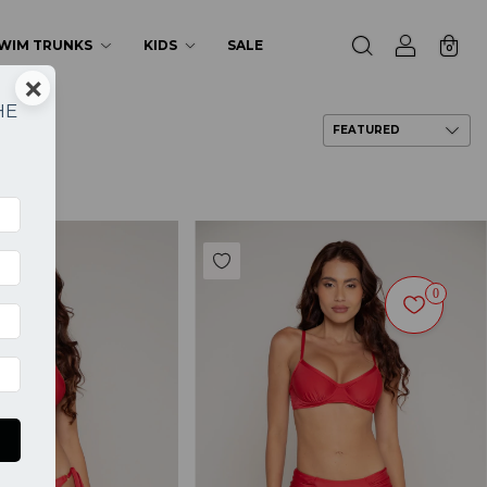
WIM TRUNKS
KIDS
SALE
0
×
HE
a
0