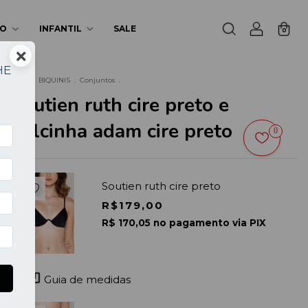
NO
INFANTIL
SALE
0
×
HE
Início
.
BIQUINIS
.
Conjuntos
.
Soutien ruth cire preto e
a
Calcinha adam cire preto
0
Soutien ruth cire preto
R$179,00
R$ 170,05 no pagamento via PIX
Guia de medidas