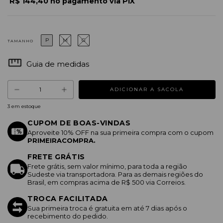
R$ 144,40 no pagamento via PIX
P
M
G
TAMANHO
Guia de medidas
3
em estoque
CUPOM DE BOAS-VINDAS
Aproveite 10% OFF na sua primeira compra com o cupom
PRIMEIRACOMPRA.
FRETE GRÁTIS
Frete grátis, sem valor mínimo, para toda a região
Sudeste via transportadora. Para as demais regiões do
Brasil, em compras acima de R$ 500 via Correios.
TROCA FACILITADA
Sua primeira troca é gratuita em até 7 dias após o
recebimento do pedido.