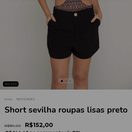
20
% OFF
Início
.
NOVIDADES
.
Short sevilha roupas lisas preto
R$152,00
R$189,00