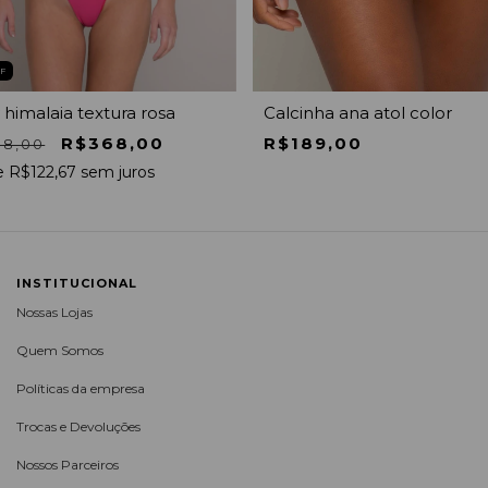
FF
himalaia textura rosa
Calcinha ana atol color
R$368,00
R$189,00
08,00
e
R$122,67
sem juros
INSTITUCIONAL
Nossas Lojas
Quem Somos
Políticas da empresa
Trocas e Devoluções
Nossos Parceiros