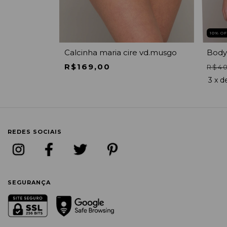
10
% O
imao
Calcinha maria cire vd.musgo
Body 
R$169,00
R$4
3
x d
REDES SOCIAIS
SEGURANÇA