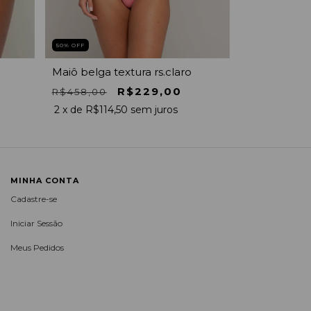
50
% OFF
40
% OFF
Maiô belga textura rs.claro
Calca nix lis
R$229,00
R$458,00
R$169,00
2
x de
R$114,50
sem juros
MINHA CONTA
Cadastre-se
Iniciar Sessão
Meus Pedidos