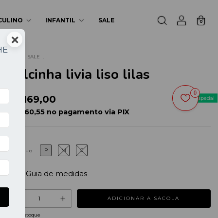
CULINO
INFANTIL
SALE
0
×
HE
Início
.
SALE
.
Calcinha livia liso lilas
a
0
R$169,00
Oferta Especial
R$ 160,55 no pagamento via PIX
P
M
G
TAMANHO
Guia de medidas
2
em estoque