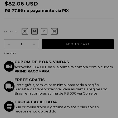
$82.06 USD
R$ 77,96 no pagamento via PIX
P
M
G
PP
TAMANHO
2
in stock
CUPOM DE BOAS-VINDAS
Aproveite 10% OFF na sua primeira compra com o cupom
PRIMEIRACOMPRA.
FRETE GRÁTIS
Frete grátis, sem valor mínimo, para toda a região
Sudeste via transportadora. Para as demais regiões do
Brasil, em compras acima de R$ 500 via Correios.
TROCA FACILITADA
Sua primeira troca é gratuita em até 7 dias após o
recebimento do pedido.