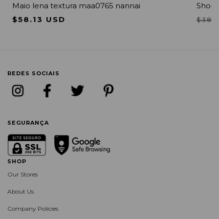
Maio lena textura maa0765 nannai
Short 
$58.13 USD
$38.
REDES SOCIAIS
SEGURANÇA
SHOP
Our Stores
About Us
Company Policies