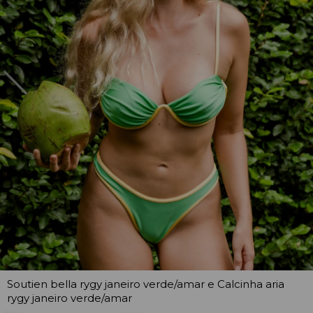
Soutien bella rygy janeiro verde/amar e Calcinha aria
rygy janeiro verde/amar