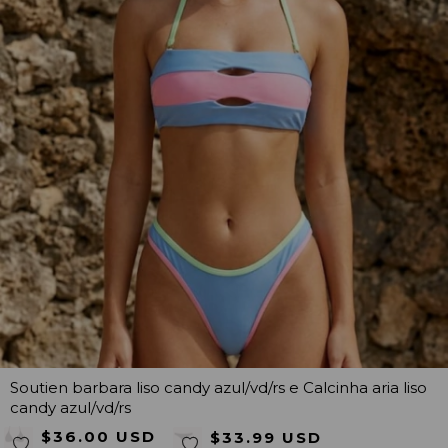
Soutien barbara liso candy azul/vd/rs e Calcinha aria liso
candy azul/vd/rs
$36.00 USD
$33.99 USD