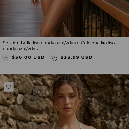
Soutien bella liso candy azul/vd/rs e Calcinha lira liso
candy azul/vd/rs
$36.00 USD
$33.99 USD