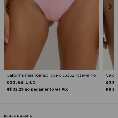
Calcinha miranda liso love clc3332 rosa/vinho
Calcin
$33.99 USD
$33.
R$ 32,29 no pagamento via PIX
R$ 32
REDES SOCIAIS