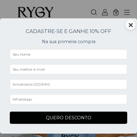
0
×
CADASTRE-SE E GANHE 10% OFF
Home
.
breadcrumbs.maios
.
Na sua primeira compra
Confort
FILTER
0
QUERO DESCONTO